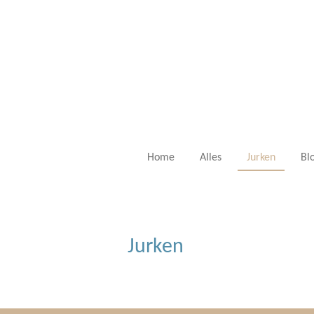
Ga
direct
naar
de
hoofdinhoud
Home
Alles
Jurken
Bl
Jurken