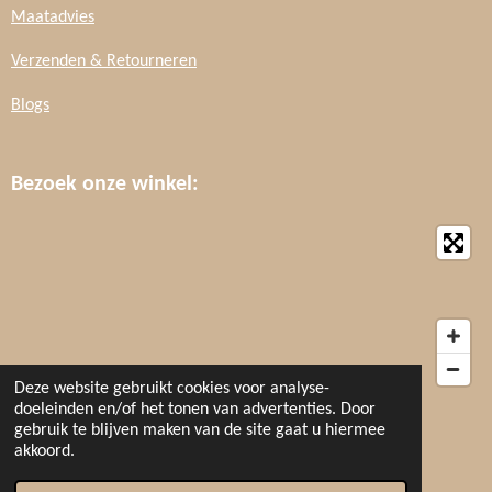
Maatadvies
Verzenden & Retourneren
Blogs
Bezoek onze winkel:
Deze website gebruikt cookies voor analyse-
doeleinden en/of het tonen van advertenties. Door
gebruik te blijven maken van de site gaat u hiermee
F
I
W
akkoord.
a
n
h
© 2020 Raffinato Mode
c
s
a